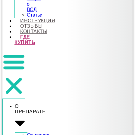
о
ВСД
Статьи
ИНСТРУКЦИЯ
ОТЗЫВЫ
КОНТАКТЫ
ГДЕ
КУПИТЬ
О
ПРЕПАРАТЕ