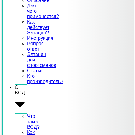
Описание
Для
чего
применяется?
Как
действует
Элтацин?
Инструкция
Вопрос-
ответ
Элтацин
для
спортсменов
Статьи
Кто
производитель?
О
ВСД
Что
такое
ВСД?
Как