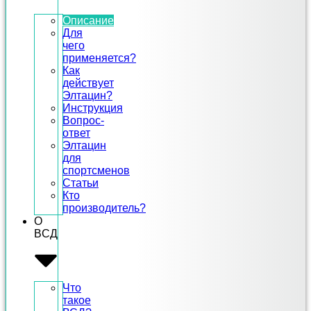
Описание
Для
чего
применяется?
Как
действует
Элтацин?
Инструкция
Вопрос-
ответ
Элтацин
для
спортсменов
Статьи
Кто
производитель?
О
ВСД
Что
такое