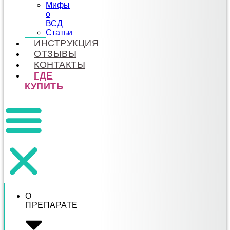
Мифы
о
ВСД
Статьи
ИНСТРУКЦИЯ
ОТЗЫВЫ
КОНТАКТЫ
ГДЕ
КУПИТЬ
О
ПРЕПАРАТЕ