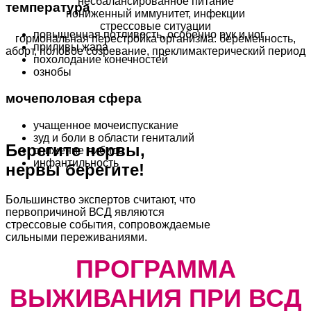
несбалансированное питание
температура
пониженный иммунитет, инфекции
стрессовые ситуации
повышенная потливость, особенно рук и ног
гормональная перестройка организма: беременность,
приливы жара
аборт, половое созревание, преклимактерический период
похолодание конечностей
ознобы
мочеполовая сфера
учащенное мочеиспускание
зуд и боли в области гениталий
Берегите нервы,
снижение либидо
инфантильность
нервы берегите!
Большинство экспертов считают, что
первопричиной ВСД являются
стрессовые события, сопровождаемые
сильными переживаниями.
ПРОГРАММА
ВЫЖИВАНИЯ ПРИ ВСД