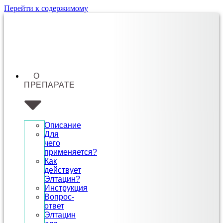
Перейти к содержимому
О
ПРЕПАРАТЕ
Описание
Для
чего
применяется?
Как
действует
Элтацин?
Инструкция
Вопрос-
ответ
Элтацин