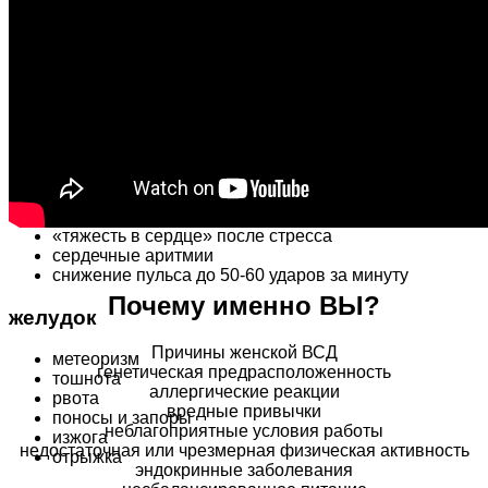
ощущение нехватки воздуха
одышка
удушье
затрудненный вдох
учащенное и форсированное дыхание
сердце
скачки давления
ноющая
и давящая боль в левой половине грудной клетки
«тяжесть в сердце» после стресса
сердечные аритмии
снижение пульса до 50-60 ударов за минуту
Почему именно ВЫ?
желудок
Причины женской ВСД
метеоризм
генетическая предрасположенность
тошнота
аллергические реакции
рвота
вредные привычки
поносы и запоры
неблагоприятные условия работы
изжога
недостаточная или чрезмерная физическая активность
отрыжка
эндокринные заболевания