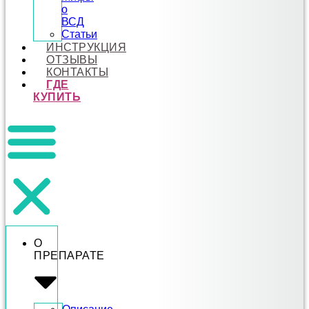
о
ВСД
Статьи
ИНСТРУКЦИЯ
ОТЗЫВЫ
КОНТАКТЫ
ГДЕ
КУПИТЬ
О
ПРЕПАРАТЕ