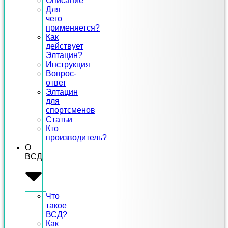
Описание
Для
чего
применяется?
Как
действует
Элтацин?
Инструкция
Вопрос-
ответ
Элтацин
для
спортсменов
Статьи
Кто
производитель?
О
ВСД
Что
такое
ВСД?
Как