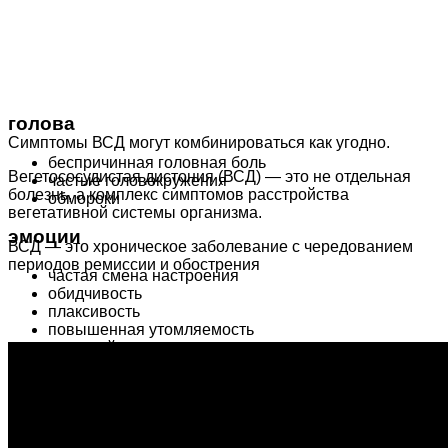
голова
Симптомы ВСД могут комбинироваться как угодно.
беспричинная головная боль
Вегетососудистая дистония (ВСД) — это не отдельная
частые головокружения
болезнь, а комплекс симптомов расстройства
обмороки
вегетативной системы организма.
эмоции
ВСД — это хроническое заболевание с чередованием
периодов ремиссии и обострения
частая смена настроения
обидчивость
плаксивость
повышенная утомляемость
расстройство сна
приступы паники и тревоги
мелькание «мушек» перед глазами
дыхание