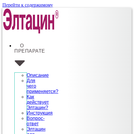
Перейти к содержимому
О
ПРЕПАРАТЕ
Описание
Для
чего
применяется?
Как
действует
Элтацин?
Инструкция
Вопрос-
ответ
Элтацин