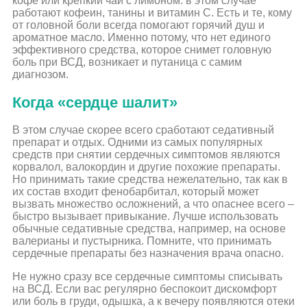
кофе или крепкий чай с лимоном: в этом случае
работают кофеин, танины и витамин С. Есть и те, кому
от головной боли всегда помогают горячий душ и
ароматное масло. Именно потому, что нет единого
эффективного средства, которое снимет головную
боль при ВСД, возникает и путаница с самим
диагнозом.
Когда «сердце шалит»
В этом случае скорее всего сработают седативный
препарат и отдых. Одними из самых популярных
средств при снятии сердечных симптомов являются
корвалол, валокордин и другие похожие препараты.
Но принимать такие средства нежелательно, так как в
их состав входит фенобарбитал, который может
вызвать множество осложнений, а что опаснее всего –
быстро вызывает привыкание. Лучше использовать
обычные седативные средства, например, на основе
валерианы и пустырника. Помните, что принимать
сердечные препараты без назначения врача опасно.
Не нужно сразу все сердечные симптомы списывать
на ВСД. Если вас регулярно беспокоит дискомфорт
или боль в груди, одышка, а к вечеру появляются отеки