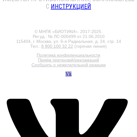
С
ИНСТРУКЦИЕЙ
© МНПК «БИОТИКИ». 2017-2025.
Рег.уд.: № ЛС-000499 от 21.06.2010
115404, г. Москва, ул. 6-я Радиальная, д. 24, стр. 14
Тел.:
8 800 100 32 22
(горячая линия)
Политика конфиденциальности
Приём претензий/рекламаций
Сообщить о нежелательной реакции
Vk