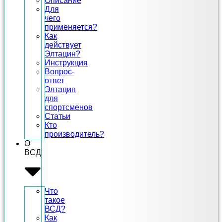
Описание
Для
чего
применяется?
Как
действует
Элтацин?
Инструкция
Вопрос-
ответ
Элтацин
для
спортсменов
Статьи
Кто
производитель?
О
ВСД
Что
такое
ВСД?
Как