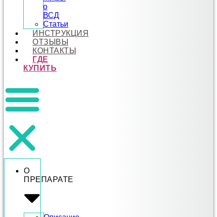
о
ВСД
Статьи
ИНСТРУКЦИЯ
ОТЗЫВЫ
КОНТАКТЫ
ГДЕ
КУПИТЬ
О
ПРЕПАРАТЕ