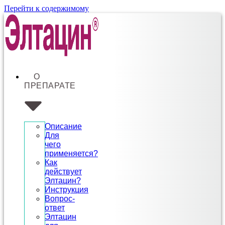
Перейти к содержимому
О
ПРЕПАРАТЕ
Описание
Для
чего
применяется?
Как
действует
Элтацин?
Инструкция
Вопрос-
ответ
Элтацин