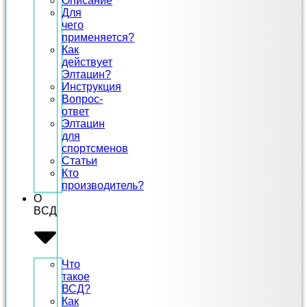
Описание
Для
чего
применяется?
Как
действует
Элтацин?
Инструкция
Вопрос-
ответ
Элтацин
для
спортсменов
Статьи
Кто
производитель?
О
ВСД
Что
такое
ВСД?
Как