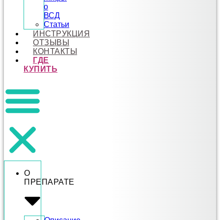
о
ВСД
Статьи
ИНСТРУКЦИЯ
ОТЗЫВЫ
КОНТАКТЫ
ГДЕ
КУПИТЬ
О
ПРЕПАРАТЕ