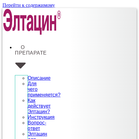
Перейти к содержимому
О
ПРЕПАРАТЕ
Описание
Для
чего
применяется?
Как
действует
Элтацин?
Инструкция
Вопрос-
ответ
Элтацин