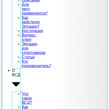
Описание
Для
чего
применяется?
Как
действует
Элтацин?
Инструкция
Вопрос-
ответ
Элтацин
для
спортсменов
Статьи
Кто
производитель?
О
ВСД
Что
такое
ВСД?
Как