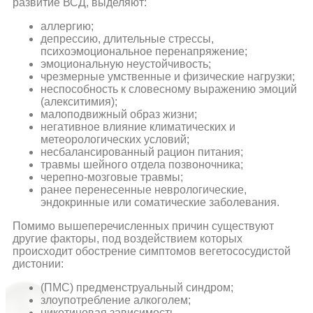
развитие ВСД, выделяют:
аллергию;
депрессию, длительные стрессы,
психоэмоциональное перенапряжение;
эмоциональную неустойчивость;
чрезмерные умственные и физические нагрузки;
неспособность к словесному выражению эмоций
(алекситимия);
малоподвижный образ жизни;
негативное влияние климатических и
метеорологических условий;
несбалансированный рацион питания;
травмы шейного отдела позвоночника;
черепно-мозговые травмы;
ранее перенесенные неврологические,
эндокринные или соматические заболевания.
Помимо вышеперечисленных причин существуют
другие факторы, под воздействием которых
происходит обострение симптомов вегетососудистой
дистонии:
(ПМС) предменструальный синдром;
злоупотребление алкоголем;
никотиновая зависимость.