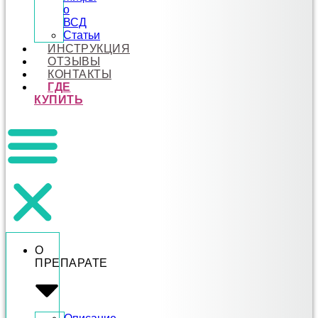
о
ВСД
Статьи
ИНСТРУКЦИЯ
ОТЗЫВЫ
КОНТАКТЫ
ГДЕ
КУПИТЬ
О
ПРЕПАРАТЕ